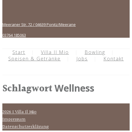
Meeraner Str. 72 / 04639 Ponitz/Meerane
03764 185063
Start
Villa Il Mio
Bowling
Speisen & Getränke
Jobs
Kontakt
Schlagwort
Wellness
2026 I Villa Il Mio
Impressum
Datenschutzerklärung