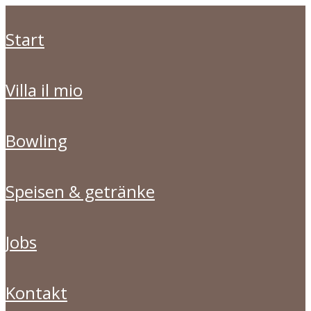
start
villa il mio
bowling
speisen & getränke
jobs
kontakt